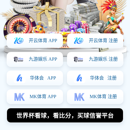
中国青少年足球培养的现状与未
来发展路径探讨
2026-05-10
本文主要探讨中国青少年足球培养的现状与