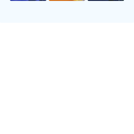
动。
然而，在这一过程中也暴露出一些问题，例
如基础设施建设滞后。一些地区甚至没有足
够的场地供学生进行日常训练。此外，很多
学校对于足球课程的重视程度不够，导致学
生参与度偏低，这使得优秀人才难以脱颖而
出。
此外，专业教练资源匮乏也是一大瓶颈。尽
管近年来不少高校开设了体育相关专业，但
真正具备丰富实战经验且能够胜任青训工作
的教练依然稀缺。这直接影响了学员技能的
提高和比赛水平的提升。
2、国内外成功经验
借鉴
在全球范围内，一些国家和地区在青少年足
球培养方面取得了显著成就，如德国、西班